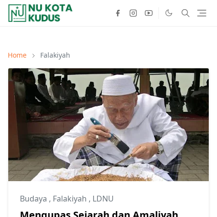
Home
Falakiyah
Budaya
,
Falakiyah
,
LDNU
Mengupas Sejarah dan Amaliyah