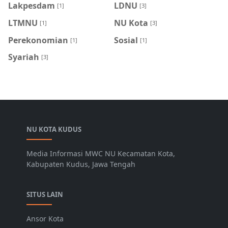
Lakpesdam
LDNU
[1]
[3]
LTMNU
NU Kota
[1]
[3]
Perekonomian
Sosial
[1]
[1]
Syariah
[3]
NU KOTA KUDUS
Media Informasi MWC NU Kecamatan Kota,
Kabupaten Kudus, Jawa Tengah
SITUS LAIN
Ansor Kota