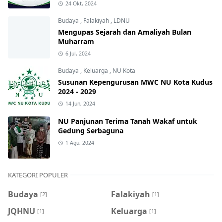
24 Okt, 2024
Budaya
,
Falakiyah
,
LDNU
Mengupas Sejarah dan Amaliyah Bulan
Muharram
6 Jul, 2024
Budaya
,
Keluarga
,
NU Kota
Susunan Kepengurusan MWC NU Kota Kudus
2024 - 2029
14 Jun, 2024
NU Panjunan Terima Tanah Wakaf untuk
Gedung Serbaguna
1 Agu, 2024
KATEGORI POPULER
Budaya
Falakiyah
[2]
[1]
JQHNU
Keluarga
[1]
[1]